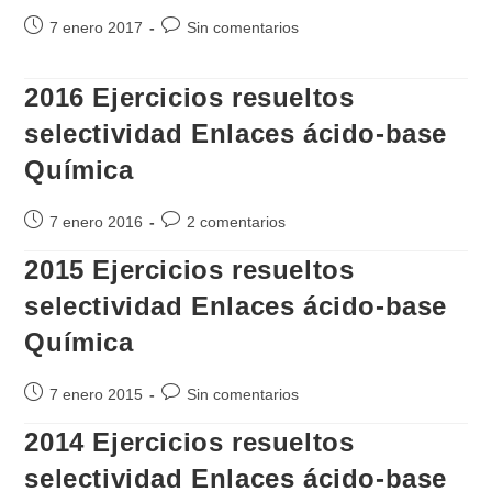
Publicación
Comentarios
7 enero 2017
Sin comentarios
de
de
la
la
2016 Ejercicios resueltos
entrada:
entrada:
selectividad Enlaces ácido-base
Química
Publicación
Comentarios
7 enero 2016
2 comentarios
de
de
2015 Ejercicios resueltos
la
la
entrada:
entrada:
selectividad Enlaces ácido-base
Química
Publicación
Comentarios
7 enero 2015
Sin comentarios
de
de
2014 Ejercicios resueltos
la
la
entrada:
entrada:
selectividad Enlaces ácido-base