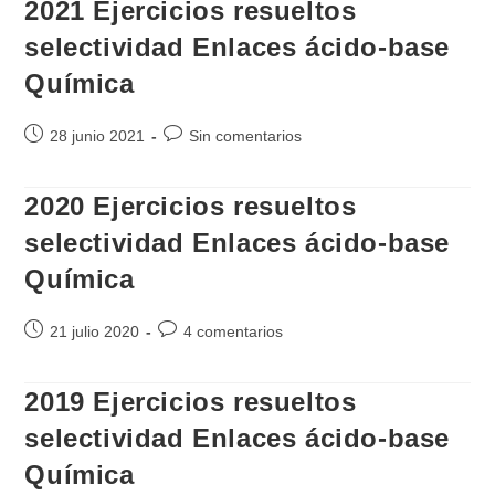
2021 Ejercicios resueltos
selectividad Enlaces ácido-base
Química
Publicación
Comentarios
28 junio 2021
Sin comentarios
de
de
la
la
2020 Ejercicios resueltos
entrada:
entrada:
selectividad Enlaces ácido-base
Química
Publicación
Comentarios
21 julio 2020
4 comentarios
de
de
la
la
2019 Ejercicios resueltos
entrada:
entrada:
selectividad Enlaces ácido-base
Química