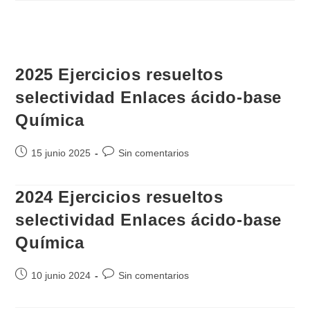
entrada:
entrada:
2025 Ejercicios resueltos
selectividad Enlaces ácido-base
Química
Publicación
Comentarios
15 junio 2025
Sin comentarios
de
de
la
la
2024 Ejercicios resueltos
entrada:
entrada:
selectividad Enlaces ácido-base
Química
Publicación
Comentarios
10 junio 2024
Sin comentarios
de
de
la
la