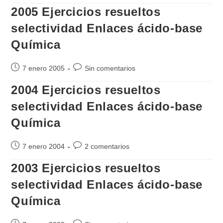
2005 Ejercicios resueltos
la
la
entrada:
entrada:
selectividad Enlaces ácido-base
Química
Publicación
Comentarios
7 enero 2005
Sin comentarios
de
de
2004 Ejercicios resueltos
la
la
entrada:
entrada:
selectividad Enlaces ácido-base
Química
Publicación
Comentarios
7 enero 2004
2 comentarios
de
de
2003 Ejercicios resueltos
la
la
entrada:
entrada:
selectividad Enlaces ácido-base
Química