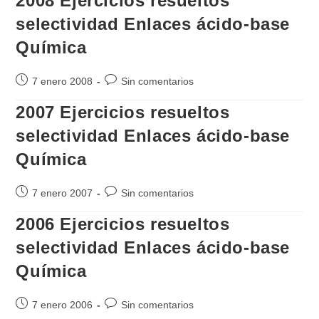
2008 Ejercicios resueltos
entrada:
entrada:
selectividad Enlaces ácido-base
Química
Publicación
Comentarios
7 enero 2008
Sin comentarios
de
de
2007 Ejercicios resueltos
la
la
entrada:
entrada:
selectividad Enlaces ácido-base
Química
Publicación
Comentarios
7 enero 2007
Sin comentarios
de
de
2006 Ejercicios resueltos
la
la
entrada:
entrada:
selectividad Enlaces ácido-base
Química
Publicación
Comentarios
7 enero 2006
Sin comentarios
de
de