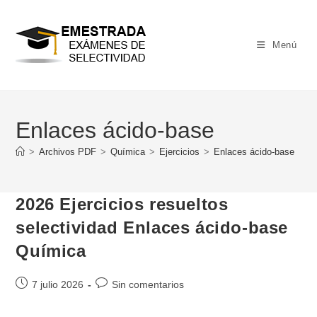
Ir
al
contenido
Menú
Enlaces ácido-base
>
Archivos PDF
>
Química
>
Ejercicios
>
Enlaces ácido-base
2026 Ejercicios resueltos
selectividad Enlaces ácido-base
Química
Publicación
Comentarios
7 julio 2026
Sin comentarios
de
de
la
la