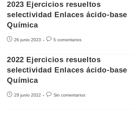
2023 Ejercicios resueltos
entrada:
entrada:
selectividad Enlaces ácido-base
Química
Publicación
Comentarios
26 junio 2023
5 comentarios
de
de
la
la
2022 Ejercicios resueltos
entrada:
entrada:
selectividad Enlaces ácido-base
Química
Publicación
Comentarios
29 junio 2022
Sin comentarios
de
de
la
la
entrada:
entrada: