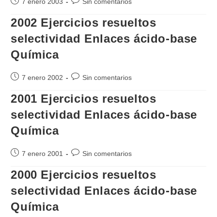
Publicación
Comentarios
7 enero 2003
Sin comentarios
de
de
2002 Ejercicios resueltos
la
la
entrada:
entrada:
selectividad Enlaces ácido-base
Química
Publicación
Comentarios
7 enero 2002
Sin comentarios
de
de
2001 Ejercicios resueltos
la
la
entrada:
entrada:
selectividad Enlaces ácido-base
Química
Publicación
Comentarios
7 enero 2001
Sin comentarios
de
de
2000 Ejercicios resueltos
la
la
entrada:
entrada:
selectividad Enlaces ácido-base
Química