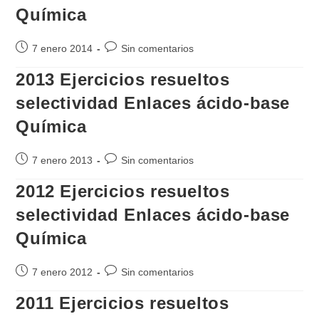
Química
Publicación
Comentarios
7 enero 2014
Sin comentarios
de
de
2013 Ejercicios resueltos
la
la
entrada:
entrada:
selectividad Enlaces ácido-base
Química
Publicación
Comentarios
7 enero 2013
Sin comentarios
de
de
2012 Ejercicios resueltos
la
la
entrada:
entrada:
selectividad Enlaces ácido-base
Química
Publicación
Comentarios
7 enero 2012
Sin comentarios
de
de
2011 Ejercicios resueltos
la
la
entrada:
entrada: