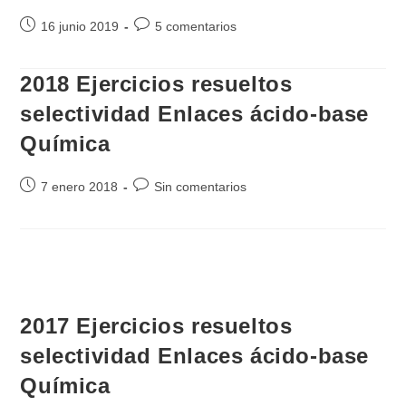
Publicación
Comentarios
16 junio 2019
5 comentarios
de
de
la
la
2018 Ejercicios resueltos
entrada:
entrada:
selectividad Enlaces ácido-base
Química
Publicación
Comentarios
7 enero 2018
Sin comentarios
de
de
la
la
entrada:
entrada:
2017 Ejercicios resueltos
selectividad Enlaces ácido-base
Química