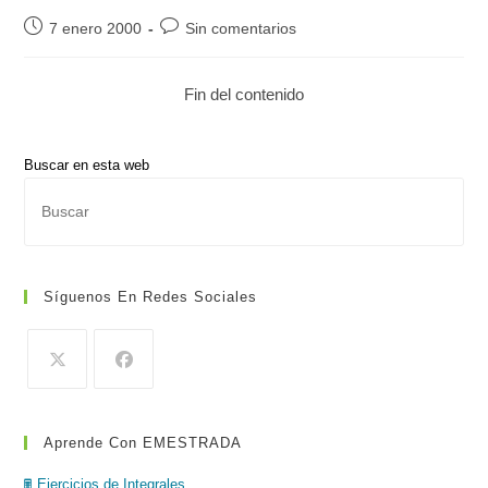
Publicación
Comentarios
7 enero 2000
Sin comentarios
de
de
la
la
Fin del contenido
entrada:
entrada:
Buscar en esta web
Pul
Es
par
cer
Síguenos En Redes Sociales
el
pan
de
bús
Aprende Con EMESTRADA
🖩 Ejercicios de Integrales