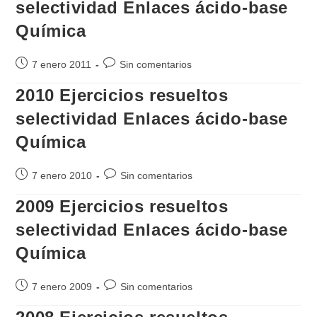
selectividad Enlaces ácido-base
Química
Publicación
Comentarios
7 enero 2011
Sin comentarios
de
de
2010 Ejercicios resueltos
la
la
entrada:
entrada:
selectividad Enlaces ácido-base
Química
Publicación
Comentarios
7 enero 2010
Sin comentarios
de
de
2009 Ejercicios resueltos
la
la
entrada:
entrada:
selectividad Enlaces ácido-base
Química
Publicación
Comentarios
7 enero 2009
Sin comentarios
de
de
la
la