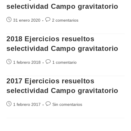
selectividad Campo gravitatorio
Publicación
Comentarios
31 enero 2020
2 comentarios
de
de
la
la
2018 Ejercicios resueltos
entrada:
entrada:
selectividad Campo gravitatorio
Publicación
Comentarios
1 febrero 2018
1 comentario
de
de
la
la
2017 Ejercicios resueltos
entrada:
entrada:
selectividad Campo gravitatorio
Publicación
Comentarios
1 febrero 2017
Sin comentarios
de
de
la
la
entrada:
entrada: