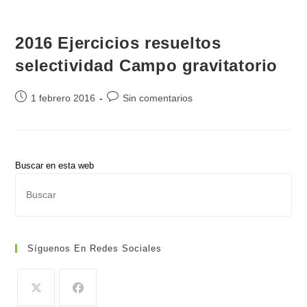
2016 Ejercicios resueltos
selectividad Campo gravitatorio
Publicación
Comentarios
1 febrero 2016
Sin comentarios
de
de
la
la
entrada:
entrada:
Buscar en esta web
Pul
Es
par
cer
Síguenos En Redes Sociales
el
pan
de
bús