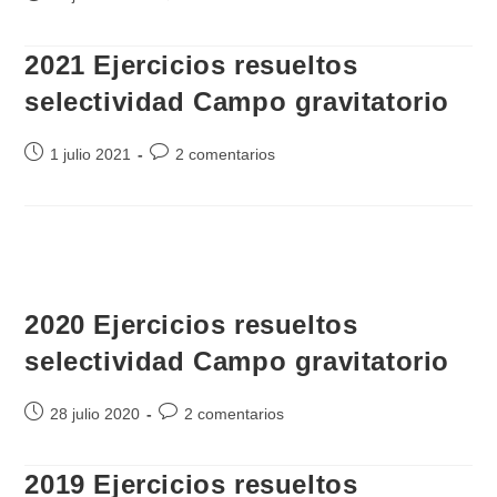
de
de
la
la
2021 Ejercicios resueltos
entrada:
entrada:
selectividad Campo gravitatorio
Publicación
Comentarios
1 julio 2021
2 comentarios
de
de
la
la
entrada:
entrada:
2020 Ejercicios resueltos
selectividad Campo gravitatorio
Publicación
Comentarios
28 julio 2020
2 comentarios
de
de
la
la
2019 Ejercicios resueltos
entrada:
entrada: