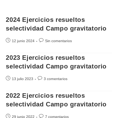
2024 Ejercicios resueltos
selectividad Campo gravitatorio
Publicación
Comentarios
12 junio 2024
Sin comentarios
de
de
la
la
2023 Ejercicios resueltos
entrada:
entrada:
selectividad Campo gravitatorio
Publicación
Comentarios
13 julio 2023
3 comentarios
de
de
la
la
2022 Ejercicios resueltos
entrada:
entrada:
selectividad Campo gravitatorio
Publicación
Comentarios
29 junio 2022
7 comentarios