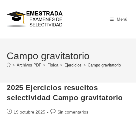
Ir
al
contenido
Menú
Campo gravitatorio
>
Archivos PDF
>
Física
>
Ejercicios
>
Campo gravitatorio
2025 Ejercicios resueltos
selectividad Campo gravitatorio
Publicación
Comentarios
19 octubre 2025
Sin comentarios
de
de
la
la
entrada:
entrada: