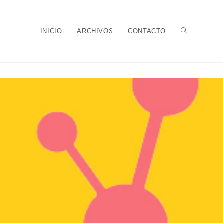
INICIO
ARCHIVOS
CONTACTO