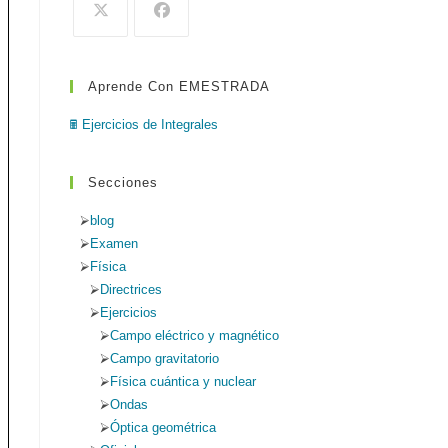
de
búsqueda.
Aprende Con EMESTRADA
web
🖩 Ejercicios de Integrales
Secciones
blog
Examen
Física
Directrices
Ejercicios
Campo eléctrico y magnético
Campo gravitatorio
Física cuántica y nuclear
Ondas
Óptica geométrica