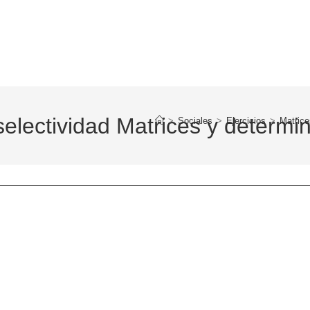
selectividad Matrices y determi
>
Sociales
>
Ejercicios
>
Matrice