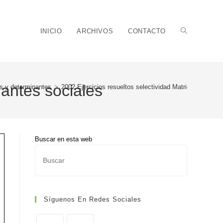
Alternar
INICIO
ARCHIVOS
CONTACTO
nantes sociales
s y determinantes
>
2002 Ejercicios resueltos selectividad Matrices y deter
búsqueda
Buscar en esta web
Pulsa
de
Escape
para
cerrar
Síguenos En Redes Sociales
el
panel
la