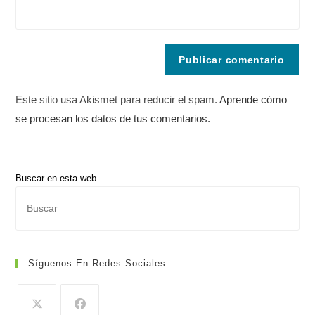
Este sitio usa Akismet para reducir el spam.
Aprende cómo
se procesan los datos de tus comentarios.
Buscar en esta web
Pul
Es
par
cer
Síguenos En Redes Sociales
el
pan
de