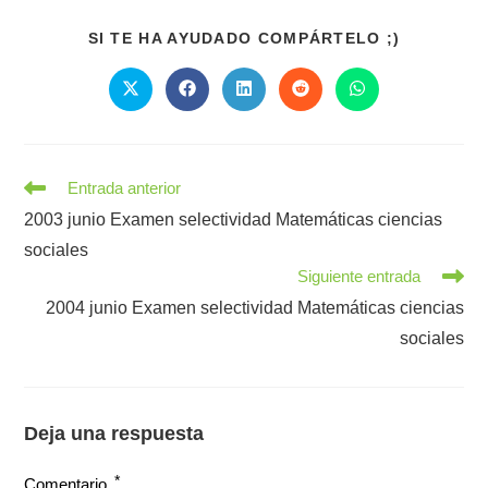
COMPART
SI TE HA AYUDADO COMPÁRTELO ;)
ESTE
CONTENI
Se
Se
Se
Se
Se
abre
abre
abre
abre
abre
en
en
en
en
en
una
una
una
una
una
nueva
nueva
nueva
nueva
nueva
ventana
ventana
ventana
ventana
ventana
Leer
Entrada anterior
más
2003 junio Examen selectividad Matemáticas ciencias
artículos
sociales
Siguiente entrada
2004 junio Examen selectividad Matemáticas ciencias
sociales
Deja una respuesta
*
Comentario