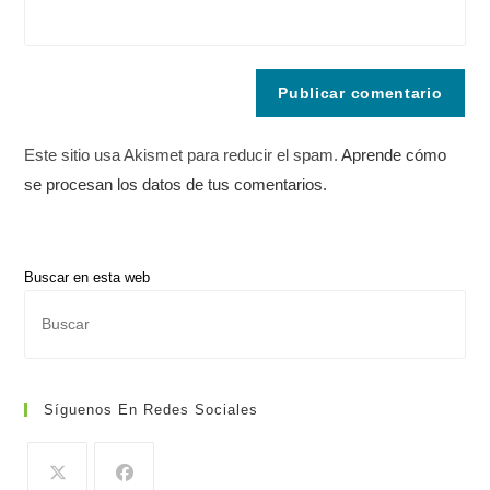
Este sitio usa Akismet para reducir el spam.
Aprende cómo
se procesan los datos de tus comentarios.
Buscar en esta web
Pul
Es
par
cer
Síguenos En Redes Sociales
el
pan
de