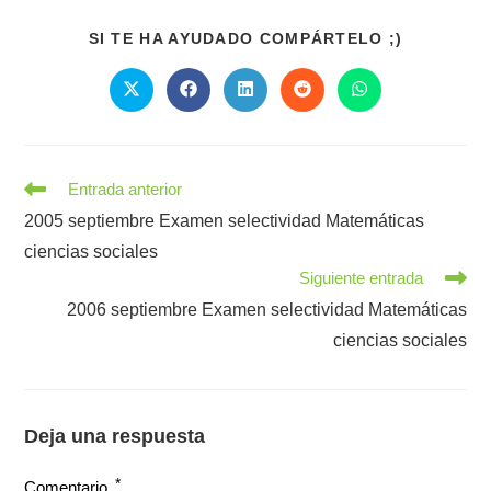
COMPART
SI TE HA AYUDADO COMPÁRTELO ;)
ESTE
CONTENI
Se
Se
Se
Se
Se
abre
abre
abre
abre
abre
en
en
en
en
en
una
una
una
una
una
nueva
nueva
nueva
nueva
nueva
ventana
ventana
ventana
ventana
ventana
Leer
Entrada anterior
más
2005 septiembre Examen selectividad Matemáticas
artículos
ciencias sociales
Siguiente entrada
2006 septiembre Examen selectividad Matemáticas
ciencias sociales
Deja una respuesta
*
Comentario