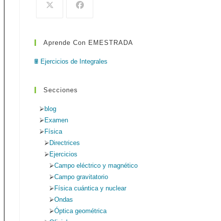
de
búsqueda.
Aprende Con EMESTRADA
web
🖩 Ejercicios de Integrales
Secciones
blog
Examen
Física
Directrices
Ejercicios
Campo eléctrico y magnético
Campo gravitatorio
Física cuántica y nuclear
Ondas
Óptica geométrica