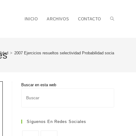
Alternar
INICIO
ARCHIVOS
CONTACTO
es
lidad
>
2007 Ejercicios resueltos selectividad Probabilidad sociales
búsqueda
Buscar en esta web
Pulsa
de
Escape
para
cerrar
Síguenos En Redes Sociales
el
panel
la