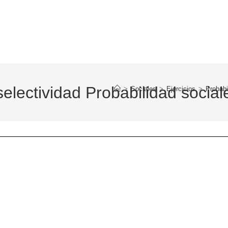
selectividad Probabilidad social
>
Sociales
>
Ejercicios
>
Probabi