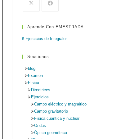
de
búsqueda.
Aprende Con EMESTRADA
web
🖩 Ejercicios de Integrales
Secciones
blog
Examen
Física
Directrices
Ejercicios
Campo eléctrico y magnético
Campo gravitatorio
Física cuántica y nuclear
Ondas
Óptica geométrica