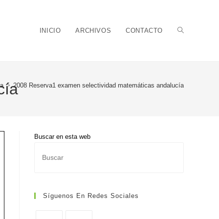
Alternar
INICIO
ARCHIVOS
CONTACTO
cía
va
>
2008 Reserva1 examen selectividad matemáticas andalucía
búsqueda
Buscar en esta web
Pulsa
de
Escape
para
cerrar
Síguenos En Redes Sociales
el
panel
la