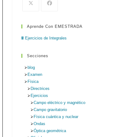
de
búsqueda.
Aprende Con EMESTRADA
web
🖩 Ejercicios de Integrales
Secciones
blog
Examen
Física
Directrices
Ejercicios
Campo eléctrico y magnético
Campo gravitatorio
Física cuántica y nuclear
Ondas
Óptica geométrica