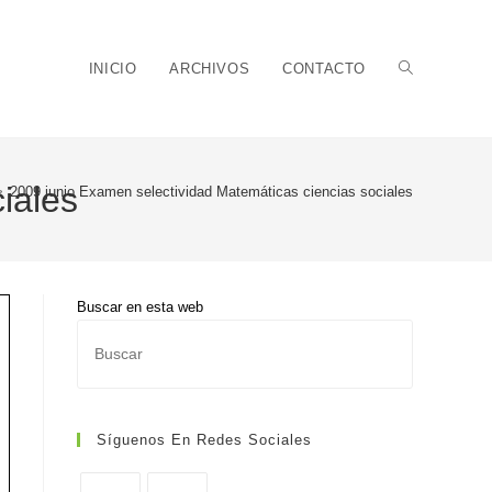
Alternar
INICIO
ARCHIVOS
CONTACTO
iales
>
2009 junio Examen selectividad Matemáticas ciencias sociales
búsqueda
Buscar en esta web
Pulsa
de
Escape
para
cerrar
Síguenos En Redes Sociales
el
panel
la