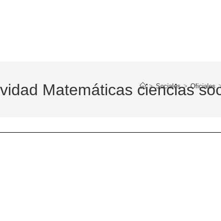
vidad Matemáticas ciencias soc
>
Sociales
>
Oficiales