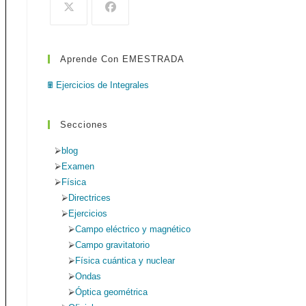
de
búsqueda.
Aprende Con EMESTRADA
web
🖩 Ejercicios de Integrales
Secciones
blog
Examen
Física
Directrices
Ejercicios
Campo eléctrico y magnético
Campo gravitatorio
Física cuántica y nuclear
Ondas
Óptica geométrica