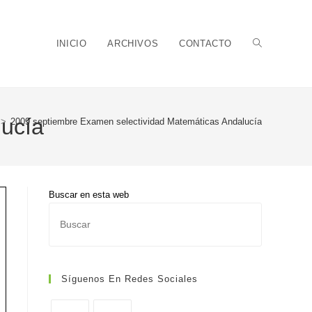
Alternar
INICIO
ARCHIVOS
CONTACTO
lucía
>
2009 septiembre Examen selectividad Matemáticas Andalucía
búsqueda
Buscar en esta web
Pulsa
de
Escape
para
cerrar
Síguenos En Redes Sociales
el
panel
la