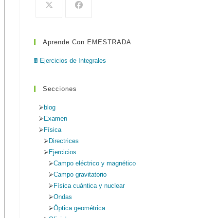
de
búsqueda.
Aprende Con EMESTRADA
web
🖩 Ejercicios de Integrales
Secciones
blog
Examen
Física
Directrices
Ejercicios
Campo eléctrico y magnético
Campo gravitatorio
Física cuántica y nuclear
Ondas
Óptica geométrica