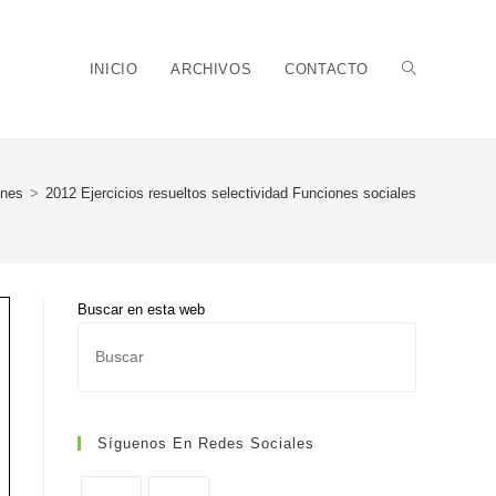
Alternar
INICIO
ARCHIVOS
CONTACTO
ones
>
2012 Ejercicios resueltos selectividad Funciones sociales
búsqueda
Buscar en esta web
Pulsa
de
Escape
para
cerrar
Síguenos En Redes Sociales
el
panel
la