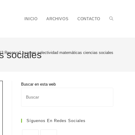
Alternar
INICIO
ARCHIVOS
CONTACTO
s sociales
13 Reserva1 examen selectividad matemáticas ciencias sociales
búsqueda
Buscar en esta web
Pulsa
de
Escape
para
cerrar
Síguenos En Redes Sociales
el
panel
la