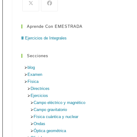
de
búsqueda.
Aprende Con EMESTRADA
web
🖩 Ejercicios de Integrales
Secciones
blog
Examen
Física
Directrices
Ejercicios
Campo eléctrico y magnético
Campo gravitatorio
Física cuántica y nuclear
Ondas
Óptica geométrica