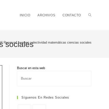
Alternar
INICIO
ARCHIVOS
CONTACTO
s sociales
16 Reserva4 examen selectividad matemáticas ciencias sociales
búsqueda
Buscar en esta web
Pulsa
de
Escape
para
cerrar
Síguenos En Redes Sociales
el
panel
la