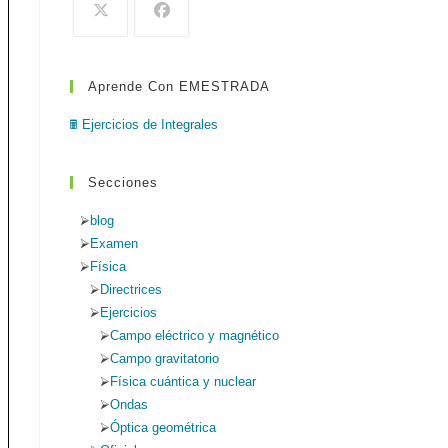
de
búsqueda.
Aprende Con EMESTRADA
web
🖩 Ejercicios de Integrales
Secciones
blog
Examen
Física
Directrices
Ejercicios
Campo eléctrico y magnético
Campo gravitatorio
Física cuántica y nuclear
Ondas
Óptica geométrica