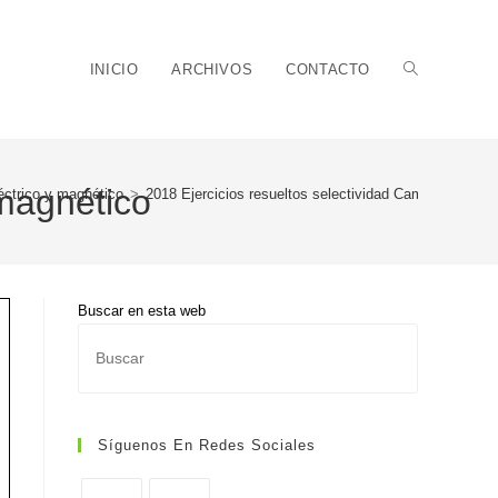
Alternar
INICIO
ARCHIVOS
CONTACTO
 magnético
ctrico y magnético
>
2018 Ejercicios resueltos selectividad Campo eléctric
búsqueda
Buscar en esta web
Pulsa
de
Escape
para
cerrar
Síguenos En Redes Sociales
el
panel
la