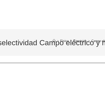
 selectividad Campo eléctrico y
>
Física
>
Ejercicios
>
Campo elé