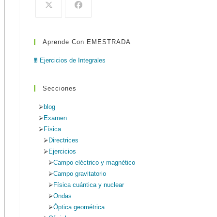
de
búsqueda.
Aprende Con EMESTRADA
web
🖩 Ejercicios de Integrales
Secciones
blog
Examen
Física
Directrices
Ejercicios
Campo eléctrico y magnético
Campo gravitatorio
Física cuántica y nuclear
Ondas
Óptica geométrica