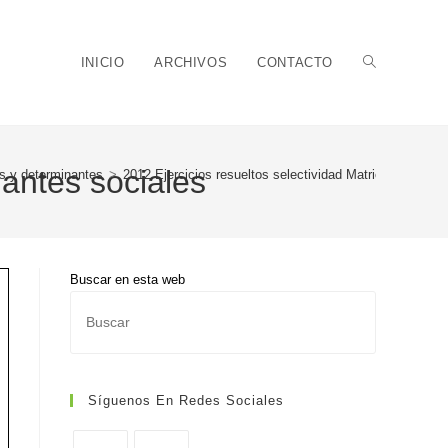
Alternar
INICIO
ARCHIVOS
CONTACTO
nantes sociales
s y determinantes
>
2012 Ejercicios resueltos selectividad Matrices y deter
búsqueda
Buscar en esta web
Pulsa
de
Escape
para
cerrar
Síguenos En Redes Sociales
el
panel
la