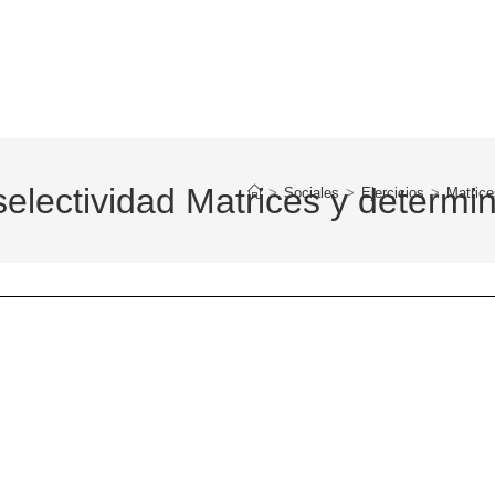
selectividad Matrices y determi
>
Sociales
>
Ejercicios
>
Matrice