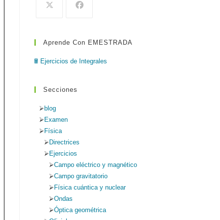
de
búsqueda.
Aprende Con EMESTRADA
web
🖩 Ejercicios de Integrales
Secciones
blog
Examen
Física
Directrices
Ejercicios
Campo eléctrico y magnético
Campo gravitatorio
Física cuántica y nuclear
Ondas
Óptica geométrica