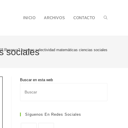
Alternar
INICIO
ARCHIVOS
CONTACTO
s sociales
18 Reserva3 examen selectividad matemáticas ciencias sociales
búsqueda
Buscar en esta web
Pulsa
de
Escape
para
cerrar
Síguenos En Redes Sociales
el
panel
la