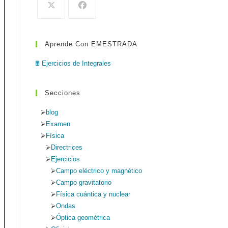
de
búsqueda.
Aprende Con EMESTRADA
web
🖩 Ejercicios de Integrales
Secciones
blog
Examen
Física
Directrices
Ejercicios
Campo eléctrico y magnético
Campo gravitatorio
Física cuántica y nuclear
Ondas
Óptica geométrica