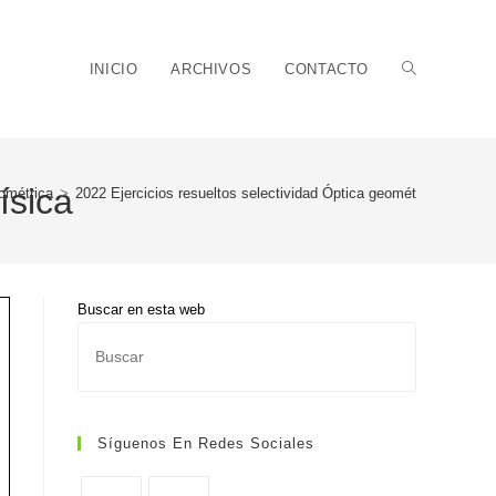
Alternar
INICIO
ARCHIVOS
CONTACTO
ísica
ométrica
>
2022 Ejercicios resueltos selectividad Óptica geométrica física
búsqueda
Buscar en esta web
Pulsa
de
Escape
para
cerrar
Síguenos En Redes Sociales
el
panel
la