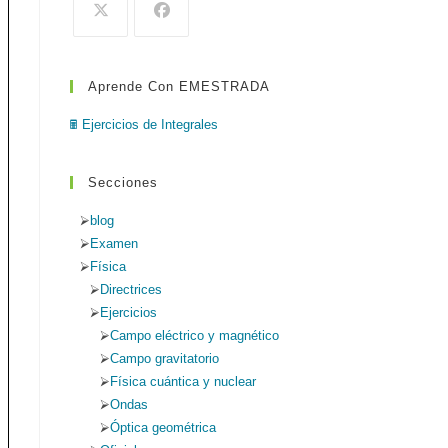
de
búsqueda.
Aprende Con EMESTRADA
web
🖩 Ejercicios de Integrales
Secciones
blog
Examen
Física
Directrices
Ejercicios
Campo eléctrico y magnético
Campo gravitatorio
Física cuántica y nuclear
Ondas
Óptica geométrica