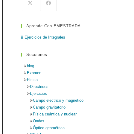
de
búsqueda.
Aprende Con EMESTRADA
web
🖩 Ejercicios de Integrales
Secciones
blog
Examen
Física
Directrices
Ejercicios
Campo eléctrico y magnético
Campo gravitatorio
Física cuántica y nuclear
Ondas
Óptica geométrica