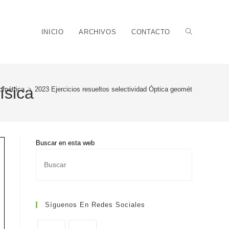
Alternar
INICIO
ARCHIVOS
CONTACTO
ísica
ométrica
>
2023 Ejercicios resueltos selectividad Óptica geométrica física
búsqueda
Buscar en esta web
Pulsa
de
Escape
para
cerrar
Síguenos En Redes Sociales
el
panel
la